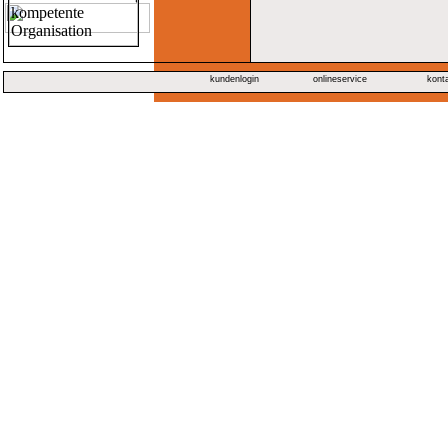
kundenlogin
onlineservice
kont