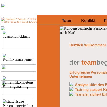
Tom Senninger * Platenstr. 6 * 80336 München
Team
Konflikt
F
T: 089.97 39 22 88 F: 03212. 1262671
Herzlich Willkommen!
der
team
beg
Erfolgreiche Personal
Unternehmen
Analyse
klärt den 
Training
steigert 
Transfer
sichert Er