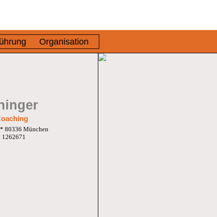
ührung
Organisation
ninger
 Coaching
 6 * 80336 München
2. 1262671