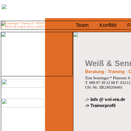
Tom Senninger * Platenstr. 6 * 80336 München
Team
Konflikt
F
T: 089.97 39 22 88 F: 03212. 1262671
Weiß & Sen
Beratung - Training -
Tom Senninger * Platenstr.
T: 089.97 39 22 88 F: 0321
USt.-Nr.: DE240204401
-> info @ wei-sen.de
-> Trainerprofil