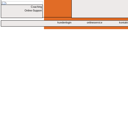
Coaching
Online-Support
kundenlogin
onlineservice
kontak