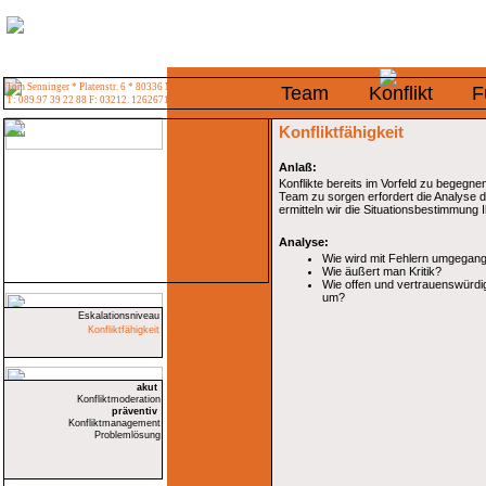
Tom Senninger * Platenstr. 6 * 80336 München
Team
Konflikt
F
T: 089.97 39 22 88 F: 03212. 1262671
Konfliktfähigkeit
Anlaß:
Konflikte bereits im Vorfeld zu begegnen
Team zu sorgen erfordert die Analyse d
ermitteln wir die Situationsbestimmung
Analyse:
Wie wird mit Fehlern umgegan
Wie äußert man Kritik?
Wie offen und vertrauenswürdig
um?
Eskalationsniveau
Konfliktfähigkeit
akut
Konfliktmoderation
präventiv
Konfliktmanagement
Problemlösung