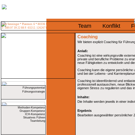
Tom Senninger * Platenstr. 6 * 80336 München
Team
Konflikt
F
T: 089.97 39 22 88 F: 03212. 1262671
Coaching
Wir bieten explizit Coaching für Führun
Anlaß:
Coaching ist eine wirkungsvolle extern
private und berufliche Probleme zu era
neue Fähigkeiten zu entwickeln und di
Coaching kann die eigene persönliche u
und bei der Lebens- und Karriereplanun
Coaching ist ideenfördernd und entlast
professionell austauschen, neue Blickwi
Führungspotential
eigenen Stress zu regulieren und das i
Führungsstrategie
Inhalte:
Die Inhalte werden jeweils in einer indiv
Methoden-Kompetenz
Ergebnis
Gruppen-Kompetenz
ICH-Kompetenz
Bearbeiten ausgewählter persönlicher Z
Situatives Führen
Teamleitung