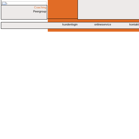
Coaching
Peergroup
kundenlogin
onlineservice
kontak