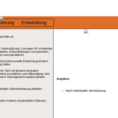
ührung
Entwicklung
gskräfte an:
e Unterstützung, Lösungen für schwierige
rbeiten, Entscheidungen vorzubereiten,
ese auszuprobieren.
nd professionelle Entwicklung fördern
g helfen.
end: Sich mit jemand neutralem
nkel erschließen und Hilfestellung, den
nnere Gleichgewicht wiederzufinden.
Angebot:
iduellen Zielvereinbarung definiert.
Nach individueller Vereinbarung
iele in einem verabredeten Zeitraum.