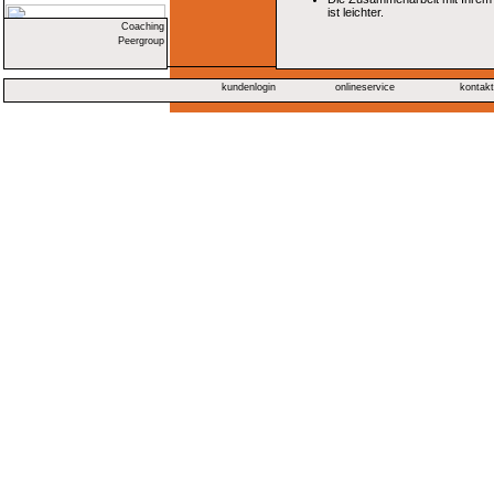
ist leichter.
Coaching
Peergroup
kundenlogin
onlineservice
kontak