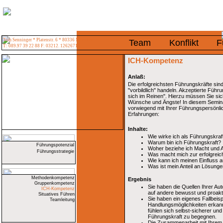
Tom Senninger * Platenstr. 6 * 80336 München
Team
Konflikt
F
T: 089.97 39 22 88 F: 03212. 1262671
ICH-Kompetenz
Anlaß:
Die erfolgreichsten Führungskräfte sind
"vorbildlich" handeln. Akzeptierte Führu
sich im Reinen". Hierzu müssen Sie si
Wünsche und Ängste! In diesem Semina
vorwiegend mit Ihrer Führungspersönlic
Erfahrungen:
Inhalte:
Wie wirke ich als Führungskraf
Warum bin ich Führungskraft?
Führungspotenzial
Woher beziehe ich Macht und A
Führungsstrategie
Was macht mich zur erfolgreic
Wie kann ich meinen Einfluss a
Was ist mein Anteil an Lösung
Methodenkompetenz
Ergebnis
Gruppenkompetenz
Sie haben die Quellen Ihrer Au
ICH-Kompetenz
auf andere bewusst und proakt
Situatives Führen
Sie haben ein eigenes Fallbeispi
Teamleitung
Handlungsmöglichkeiten erkan
fühlen sich selbst-sicherer un
Führungskraft zu begegnen.
Die Zusammenarbeit mit Ihrem 