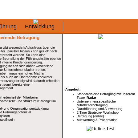
ührung
Entwicklung
vierende Befragung
g gibt wesentlich Aufschluss über die
iter. Darüber hinaus kann gezielt nach
eforscht werden. So kann eine
ne Beurteilung der Führungskräfte ebenso
d interne Kundenorientierung.
agung lassen sich daher wesentliche
ur Unternehmenskultur treffen.
rüber hinaus ein hohes Maß an
, als auch die Übernahme konkreter
setzungserfolg wird dadurch erheblich
st somit bereits eine
nagement.
Angebot:
Standardisierte Befragung mit unserem
riedenheit der Mitarbeiter
Team-Radar
satorische und strukturelle Mängel im
Unternehmensspezifische
Mitarbeiterbefragung
al- und Organisationsentwicklung
Durchführung und Auswertung
nd Führungspotenzial
2 Tage Strategie- Workshop
ojekten
Befragung (online)
ewußtsein
Auswertung & Präsentation