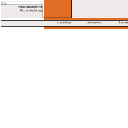
Projektmanagement
Prozessbegleitung
kundenlogin
onlineservice
kontak