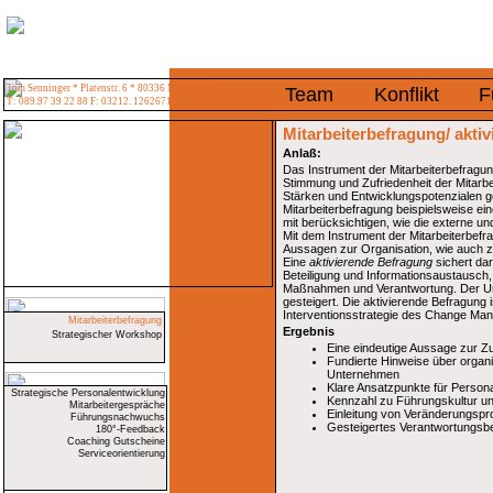
Tom Senninger * Platenstr. 6 * 80336 München
Team
Konflikt
F
T: 089.97 39 22 88 F: 03212. 1262671
Mitarbeiterbefragung/ akti
Anlaß:
Das Instrument der Mitarbeiterbefragun
Stimmung und Zufriedenheit der Mitarbe
Stärken und Entwicklungspotenzialen g
Mitarbeiterbefragung beispielsweise ei
mit berücksichtigen, wie die externe un
Mit dem Instrument der Mitarbeiterbefr
Aussagen zur Organisation, wie auch z
Eine
aktivierende Befragung
sichert da
Beteiligung und Informationsaustausch
Maßnahmen und Verantwortung. Der Um
gesteigert. Die aktivierende Befragung i
Interventionsstrategie des Change Ma
Mitarbeiterbefragung
Ergebnis
Strategischer Workshop
Eine eindeutige Aussage zur Zuf
Fundierte Hinweise über organi
Unternehmen
Klare Ansatzpunkte für Person
Strategische Personalentwicklung
Kennzahl zu Führungskultur u
Mitarbeitergespräche
Einleitung von Veränderungspr
Führungsnachwuchs
Gesteigertes Verantwortungsb
180°-Feedback
Coaching Gutscheine
Serviceorientierung