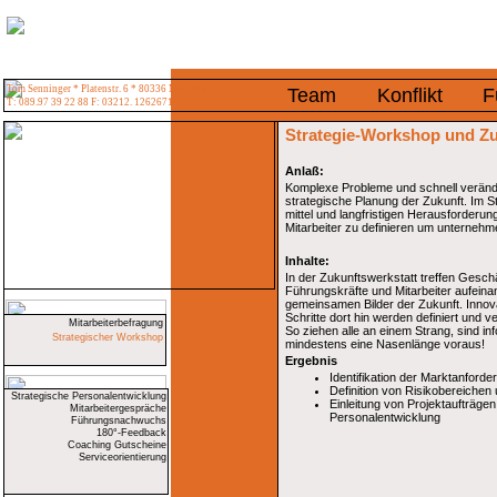
Tom Senninger * Platenstr. 6 * 80336 München
Team
Konflikt
F
T: 089.97 39 22 88 F: 03212. 1262671
Strategie-Workshop und Zu
Anlaß:
Komplexe Probleme und schnell verän
strategische Planung der Zukunft. Im 
mittel und langfristigen Herausforderu
Mitarbeiter zu definieren um unterneh
Inhalte:
In der Zukunftswerkstatt treffen Gesc
Führungskräfte und Mitarbeiter aufeina
gemeinsamen Bilder der Zukunft. Innova
Schritte dort hin werden definiert und ve
Mitarbeiterbefragung
So ziehen alle an einem Strang, sind in
Strategischer Workshop
mindestens eine Nasenlänge voraus!
Ergebnis
Identifikation der Marktanfor
Definition von Risikobereichen
Strategische Personalentwicklung
Einleitung von Projektaufträg
Mitarbeitergespräche
Personalentwicklung
Führungsnachwuchs
180°-Feedback
Coaching Gutscheine
Serviceorientierung