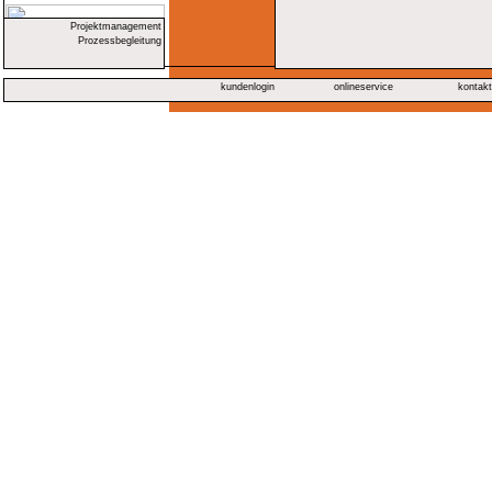
Projektmanagement
Prozessbegleitung
kundenlogin
onlineservice
kontak