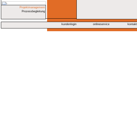
Projektmanagement
Prozessbegleitung
kundenlogin
onlineservice
kontak