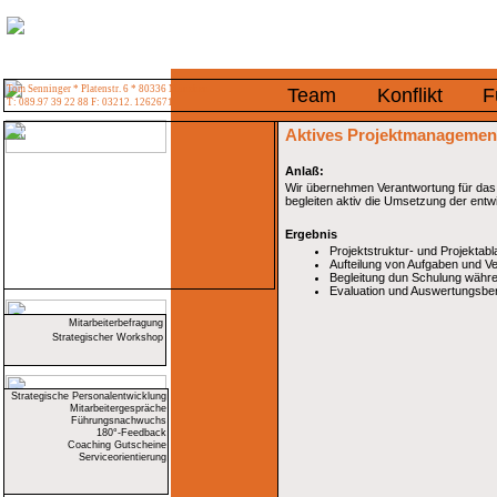
Tom Senninger * Platenstr. 6 * 80336 München
Team
Konflikt
F
T: 089.97 39 22 88 F: 03212. 1262671
Aktives Projektmanagemen
Anlaß:
Wir übernehmen Verantwortung für das 
begleiten aktiv die Umsetzung der entw
Ergebnis
Projektstruktur- und Projektabl
Aufteilung von Aufgaben und V
Begleitung dun Schulung wäh
Evaluation und Auswertungsber
Mitarbeiterbefragung
Strategischer Workshop
Strategische Personalentwicklung
Mitarbeitergespräche
Führungsnachwuchs
180°-Feedback
Coaching Gutscheine
Serviceorientierung