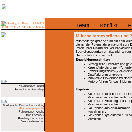
Tom Senninger * Platenstr. 6 * 80336 München
Team
Konflikt
F
T: 089.97 39 22 88 F: 03212. 1262671
Mitarbeitergespräche und 
Mitarbeitergespräche sind ein sehr wir
dienen der Potenzialanalyse und zum E
Profils Ihrer Mitarbeiter. Wir entwickeln
Beurteilungsverfahren, das sich an der l
Unternehmens ausrichtet.
Entwicklungsschritte:
Strategische Leitbilder und g
Klaren Anforderungen (Anforder
Entwicklungszielen (Zielverein
Qualifizierungsangebote
Innovative Bewertungsverfahre
Meßverfahren für das Bildungs-
Mitarbeiterbefragung
Ergebnis
Strategischer Workshop
Sie erhalten eine papier- oder i
Mitarbeitergespräche nach Ihr
Sie erhalten Anleitung und Ges
Mitarbeitergespräche
Strategische Personalentwicklung
Sie können den erforderlichen 
Mitarbeitergespräche
koordinieren.
Führungsnachwuchs
Sie können systematisch Zielve
180°-Feedback
Coaching Gutscheine
bewerten
Serviceorientierung