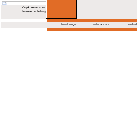
Projektmanagment
Prozessbegleitung
kundenlogin
onlineservice
kontak