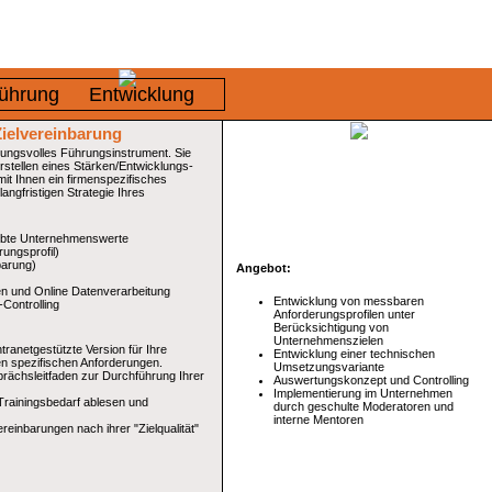
ührung
Entwicklung
Zielvereinbarung
kungsvolles Führungsinstrument. Sie
rstellen eines Stärken/Entwicklungs-
 mit Ihnen ein firmenspezifisches
angfristigen Strategie Ihres
elebte Unternehmenswerte
ungsprofil)
barung)
Angebot:
n und Online Datenverarbeitung
Entwicklung von messbaren
Controlling
Anforderungsprofilen unter
Berücksichtigung von
Unternehmenszielen
ntranetgestützte Version für Ihre
Entwicklung einer technischen
en spezifischen Anforderungen.
Umsetzungsvariante
prächsleitfaden zur Durchführung Ihrer
Auswertungskonzept und Controlling
Implementierung im Unternehmen
Trainingsbedarf ablesen und
durch geschulte Moderatoren und
interne Mentoren
reinbarungen nach ihrer "Zielqualität"