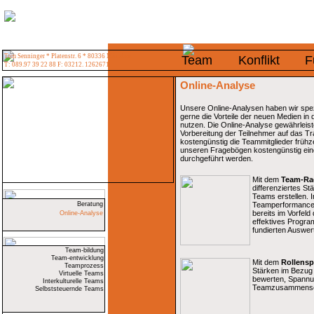
Tom Senninger * Platenstr. 6 * 80336 München
Team
Konflikt
F
T: 089.97 39 22 88 F: 03212. 1262671
Online-Analyse
Unsere Online-Analysen haben wir spezi
gerne die Vorteile der neuen Medien in
nutzen. Die Online-Analyse gewährleist
Vorbereitung der Teilnehmer auf das Train
kostengünstig die Teammitglieder frühze
unseren Fragebögen kostengünstig eine
durchgeführt werden.
Mit dem
Team-R
differenziertes St
Teams erstellen. 
Beratung
Teamperformance 
bereits im Vorfeld
Online-Analyse
effektives Progra
fundierten Auswer
Team-bildung
Team-entwicklung
Mit dem
Rollensp
Teamprozess
Stärken im Bezug 
Virtuelle Teams
bewerten, Spannu
Interkulturelle Teams
Teamzusammense
Selbststeuernde Teams