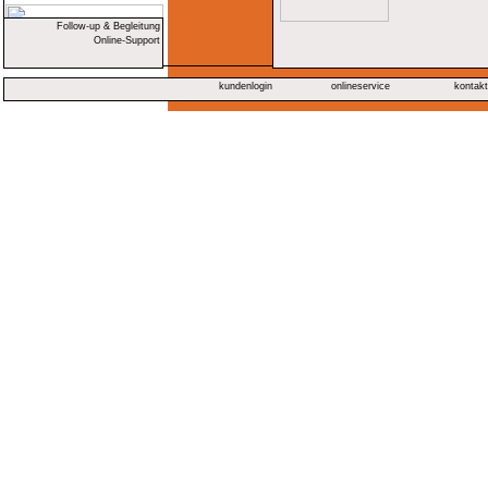
Follow-up & Begleitung
Online-Support
kundenlogin
onlineservice
kontak