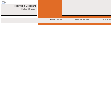
Follow-up & Begleitung
Online-Support
kundenlogin
onlineservice
kontak