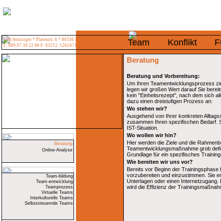
Tom Senninger * Platenstr. 6 * 80336 München
Team
Konflikt
F
T: 089.97 39 22 88 F: 03212. 1262671
Beratung
Beratung und Vorbereitung:
Um Ihren Teamentwicklungsprozess ziel
legen wir großen Wert darauf Sie bereits
kein "Einheitsrezept", nach dem sich a
dazu einen dreistufigen Prozess an:
Wo stehen wir?
Ausgehend von Ihrer konkreten Alltagssi
zusammen Ihren spezifischen Bedarf. S
IST-Situation.
Wo wollen wir hin?
Hier werden die Ziele und die Rahmenb
Beratung
Teamentwicklungsmaßnahme grob definier
Online-Analyse
Grundlage für ein spezifisches Train
Wie bereiten wir uns vor?
Bereits vor Beginn der Trainingsphase b
vorzubereiten und einzustimmen. Sie erh
Team-bildung
Unterlagen oder einen Internetzugang. D
Team-entwicklung
wird die Effizienz der Trainingsmaßnah
Teamprozess
Virtuelle Teams
Interkulturelle Teams
Selbststeuernde Teams