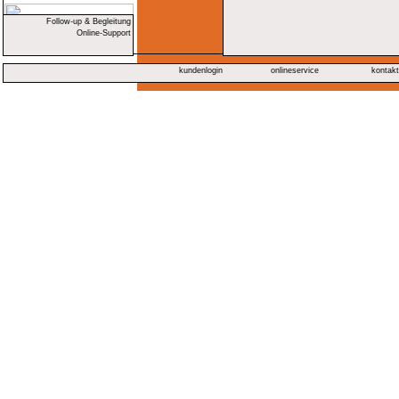
Follow-up & Begleitung
Online-Support
kundenlogin
onlineservice
kontak