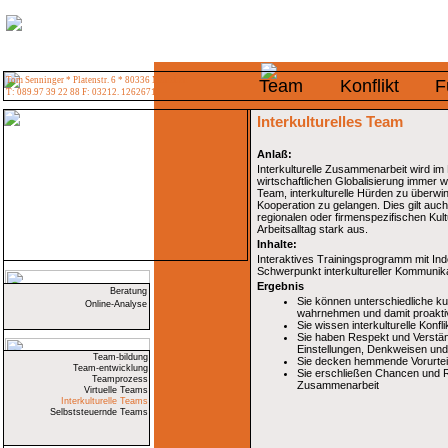
Tom Senninger * Platenstr. 6 * 80336 München
Team
Konflikt
F
T: 089.97 39 22 88 F: 03212. 1262671
Interkulturelles Team
Anlaß:
Interkulturelle Zusammenarbeit wird i
wirtschaftlichen Globalisierung immer wi
Team, interkulturelle Hürden zu überwi
Kooperation zu gelangen. Dies gilt auc
regionalen oder firmenspezifischen Kul
Arbeitsalltag stark aus.
Inhalte:
Interaktives Trainingsprogramm mit I
Schwerpunkt interkultureller Kommunika
Ergebnis
Beratung
Sie können unterschiedliche ku
Online-Analyse
wahrnehmen und damit proakt
Sie wissen interkulturelle Konfl
Sie haben Respekt und Verständ
Einstellungen, Denkweisen und 
Team-bildung
Sie decken hemmende Vorurteil
Team-entwicklung
Sie erschließen Chancen und Re
Teamprozess
Zusammenarbeit
Virtuelle Teams
Interkulturelle Teams
Selbststeuernde Teams