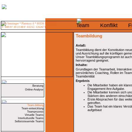
Tom Senninger * Platenstr. 6 * 80336 München
Team
Konflikt
F
T: 089.97 39 22 88 F: 03212. 1262671
Teambildung
Anlaß:
Teambildung dient der Konstitution ne
und Ausrichtung auf die künftigen gem
Unser Teambildungsprogramm ist auch a
hervorragend geeignet.
Inhalte:
Grundlagen der Teamarbeit, Interaktiv
persönliches Coaching, Rollen im Tea
Teamidentität
Ergebnis
Die Mitarbeiter haben ein klar
Beratung
Engagement ihre Aufgabe.
Online-Analyse
Die Mitarbeiter kennen sich un
Stärken des anderen einschät
Erste Absprachen für das weite
getroffen.
Team-bildung
Das Team hat ein klares Verstä
Team-entwicklung
aufgebaut
Teamprozess
Virtuelle Teams
Interkulturelle Teams
Selbststeuernde Teams