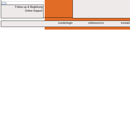
Follow-up & Begleitung
Online-Support
kundenlogin
onlineservice
kontak