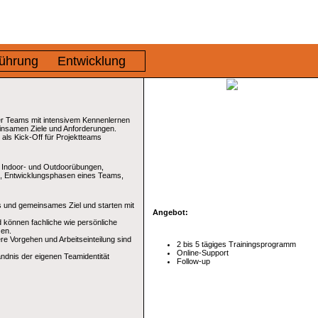
ührung
Entwicklung
uer Teams mit intensivem Kennenlernen
einsamen Ziele und Anforderungen.
ls Kick-Off für Projektteams
e Indoor- und Outdoorübungen,
m, Entwicklungsphasen eines Teams,
es und gemeinsames Ziel und starten mit
Angebot:
d können fachliche wie persönliche
zen.
re Vorgehen und Arbeitseinteilung sind
2 bis 5 tägiges Trainingsprogramm
Online-Support
ndnis der eigenen Teamidentität
Follow-up